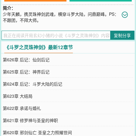
简介：
少年天麟，携灵珠神剑武魂，横穿斗罗大陆，问鼎巅峰。PS：
不跟团，不拜大师。
您要是觉得《
斗罗之灵珠神剑
》还不错的话请不要忘记向您QQ群和微
博微信里的朋友推荐哦！
复制分享
《斗罗之灵珠神剑》最新12章节
第626章 后记：仙剑后记
第625章 后记：神界后记
第624章 后记：斗罗大陆的后记
第623章 大结局
第622章 承诺与婚礼
第621章 修罗神与圣皇的神职
第620章 邪剑仙亡 圣皇之力照耀世间