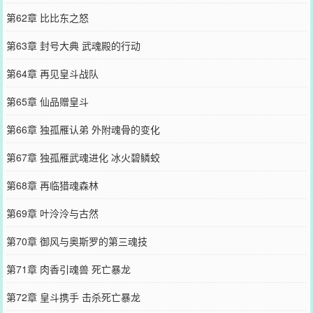
第62章 比比东之怒
第63章 封号大典 武魂殿的行动
第64章 再见皇斗战队
第65章 仙品赠皇斗
第66章 独孤雁认弟 外附魂骨的变化
第67章 独孤雁武魂进化 冰火碧鳞蛟
第68章 再临猎魂森林
第69章 叶泠泠与古然
第70章 御风与奥斯罗的第三魂技
第71章 肉香引魂兽 死亡暴龙
第72章 皇斗携手 击杀死亡暴龙