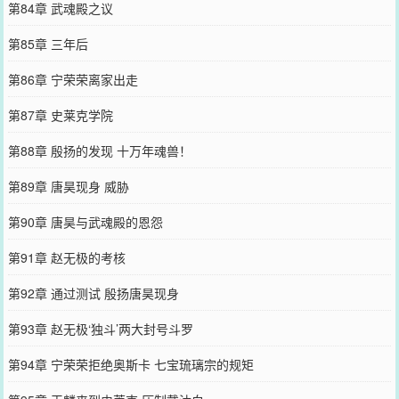
第84章 武魂殿之议
第85章 三年后
第86章 宁荣荣离家出走
第87章 史莱克学院
第88章 殷扬的发现 十万年魂兽！
第89章 唐昊现身 威胁
第90章 唐昊与武魂殿的恩怨
第91章 赵无极的考核
第92章 通过测试 殷扬唐昊现身
第93章 赵无极‘独斗’两大封号斗罗
第94章 宁荣荣拒绝奥斯卡 七宝琉璃宗的规矩