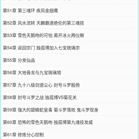
第51章 第三魂环 疾风金翅鹰
第52章 风水流转 天麟霸道绝伦的第三魂技
第53章 雪色天鹅吻的可怕 离开冰火两仪眼
第54章 返回宗门 独孤博加入七宝琉璃宗
第55章 分发仙品
第56章 大地骨龙与九宝琉璃塔
第57章 九十八级剑道尘心 封号斗罗殷扬
第58章 封号斗罗之战 独孤博VS菊花关
第59章 强大的碧鳞蛇皇毒 菊斗罗落败 鬼斗罗现身
第60章 恐怖的雪色天鹅吻 独孤博第九魂技发威
第61章 修炼分心控制