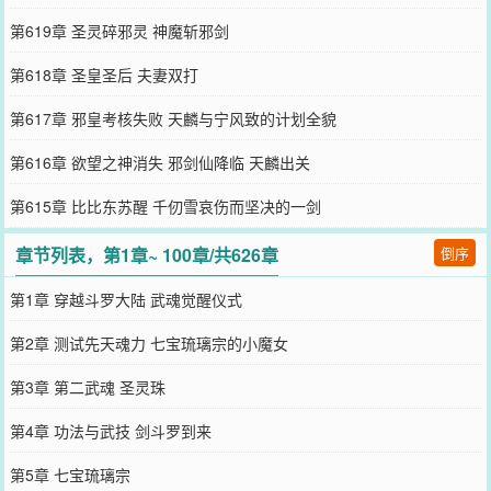
第619章 圣灵碎邪灵 神魔斩邪剑
第618章 圣皇圣后 夫妻双打
第617章 邪皇考核失败 天麟与宁风致的计划全貌
第616章 欲望之神消失 邪剑仙降临 天麟出关
第615章 比比东苏醒 千仞雪哀伤而坚决的一剑
章节列表，第1章~ 100章/共626章
倒序
第1章 穿越斗罗大陆 武魂觉醒仪式
第2章 测试先天魂力 七宝琉璃宗的小魔女
第3章 第二武魂 圣灵珠
第4章 功法与武技 剑斗罗到来
第5章 七宝琉璃宗