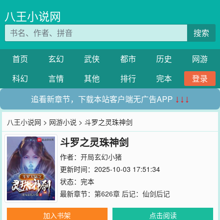
八王小说网
搜索
首页
玄幻
武侠
都市
历史
网游
科幻
言情
其他
排行
完本
登录
追看新章节，下载本站客户端无广告APP
↓↓↓
八王小说网
>
网游小说
> 斗罗之灵珠神剑
斗罗之灵珠神剑
作者：
开局玄幻小猪
更新时间：2025-10-03 17:51:34
状态：完本
最新章节：
第626章 后记：仙剑后记
加入书架
点击阅读