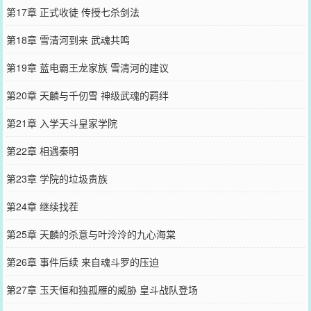
第17章 正式收徒 传授七杀剑法
第18章 雪清河到来 武魂共鸣
第19章 蓝电霸王龙家族 雪清河的建议
第20章 天麟与千仞雪 神级武魂的羁绊
第21章 入学天斗皇家学院
第22章 相遇秦明
第23章 学院的垃圾贵族
第24章 继续找茬
第25章 天麟的杀意与叶泠泠的九心海棠
第26章 事件后续 来自魂斗罗的压迫
第27章 玉天恒和独孤雁的威胁 皇斗战队登场