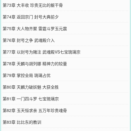
第73章 大丰收 珍贵无比的躯干骨
第74章 返回宗门 封号大典前夕
第75章 大人物齐聚 雷霆斗罗玉元震
第76章 封号之争 武魂殿介入
第77章 以封号为赌注 武魂殿VS七宝琉璃宗
第78章 天麟与胡列娜 精神力的较量
第79章 掌控全局 琉璃占优
第80章 天麟力破妖魅 大获全胜
第81章 一门四斗罗 七宝琉璃宗
第82章 玉天恒求亲 五万年珍贵魂骨
第83章 比比东的教训