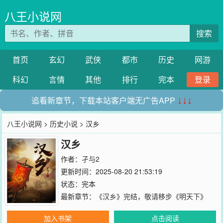
八王小说网
搜索
首页
玄幻
武侠
都市
历史
网游
科幻
言情
其他
排行
完本
登录
追看新章节，下载本站客户端无广告APP
↓↓↓
八王小说网
>
历史小说
> 汉乡
汉乡
作者：
孑与2
更新时间：2025-08-20 21:53:19
状态：完本
最新章节：
《汉乡》完结，敬请移步《明天下》
加入书架
点击阅读