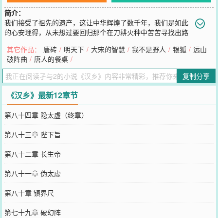
简介：
我们接受了祖先的遗产，这让中华辉煌了数千年，我们是如此
的心安理得，从未想过要回归那个在刀耕火种中苦苦寻找出路
的时代。反哺我们苦难的祖先，并从中找到故乡的真正意义，将是本
其它作品：
唐砖
/
明天下
/
大宋的智慧
/
我不是野人
/
银狐
/
远山
书要讲的故事。
破阵曲
/
唐人的餐桌
/
您要是觉得《
汉乡
》还不错的话请不要忘记向您QQ群和微博微信里的
朋友推荐哦！
复制分享
《汉乡》最新12章节
第八十四章 隐太虚（终章）
第八十三章 陛下旨
第八十二章 长生帝
第八十一章 伪太虚
第八十章 镇界尺
第七十九章 破幻阵