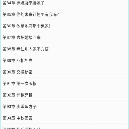
第84章 徐婉凝来接她了
第85章 你的未来计划里有我吗？
第86章 他是地府那个冤家！
第87章 去把她接回来
第88章 老住别人家不方便
第89章 互相坦白
第90章 交换秘密
第91章 第一次囤粮
第92章 惊艳亮相
第93章 卖熏鱼方子
第94章 中秋团圆