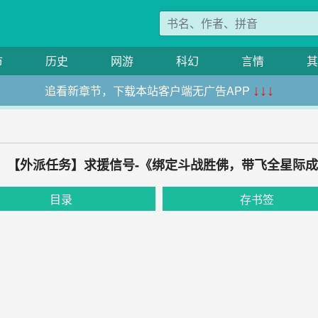
市
历史
网游
科幻
言情
其
追看新章节，下载本站客户端无广告APP
↓↓↓
：【外派任务】求援信号-《绑定斗战胜佛，带飞全星际
目录
存书签