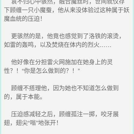
袁不归心中骇然，融合魔丝时，世间就仅存
下顾缠一只小魔蚕，他从来没体验过这种属于妖
魔血统的压迫！
更骇然的是，他竟也感觉到了洛铁的滚烫，
如雷的轰鸣，以及焚烧在体内的烈火……
他好像在分担雷火网施加在她身上的灵
性？！“你是怎么做到的？！”
顾缠不搭理他，因为她也不知道怎么做到
的，属于本能。
压迫感减轻之后，顾缠孤注一掷，咬牙展
翅，翅尖“嗡”地张开！