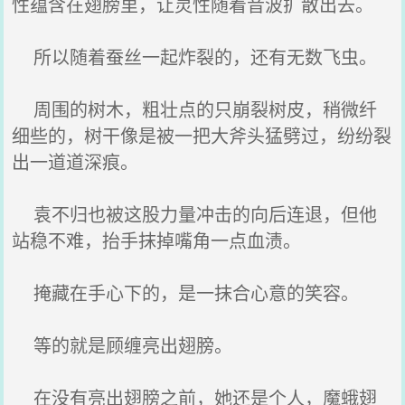
性蕴含在翅膀里，让灵性随着音波扩散出去。
所以随着蚕丝一起炸裂的，还有无数飞虫。
周围的树木，粗壮点的只崩裂树皮，稍微纤
细些的，树干像是被一把大斧头猛劈过，纷纷裂
出一道道深痕。
袁不归也被这股力量冲击的向后连退，但他
站稳不难，抬手抹掉嘴角一点血渍。
掩藏在手心下的，是一抹合心意的笑容。
等的就是顾缠亮出翅膀。
在没有亮出翅膀之前，她还是个人，魔蛾翅