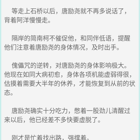
等走上石桥以后，唐励尧就不再多说话了，
背着阿洋慢慢走。
隔岸的简南柯不催促他，和同伴低语，提醒
他们注意着唐励尧的身体情况，及时出手。
傀儡咒的逆转，对唐励尧的身体影响极大。
他现在如同大病初愈，身体各项机能虚弱得很，
估摸着需要大半年的休养，才能恢复到从前的状
态。
唐励尧确实十分吃力，憋着一股劲儿清醒过
来以后，他已经差不多快要虚脱了。
刚才是忙着找出路，强撑着。