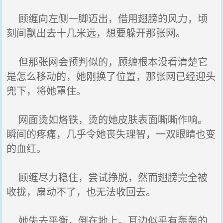
顾缠向左侧一脚迈出，借用翅膀的风力，顷
刻间飘出去十几米远，想要躲开那张网。
但那张网会预判似的，顾缠根本没看清楚它
是怎么移动的，她刚换了位置，那张网已经迎头
兜下，将她罩住。
网面烫如烙铁，烫的她皮肤表面嘶嘶作响。
瞬间的疼痛，几乎令她丧失理智，一双眼睛也变
的血红。
顾缠尽力稳住，尝试挣脱，然而翅膀完全被
收拢，扇动不了，也无法收回去。
她失去平衡，倒在地上。耳边似乎有轰轰的