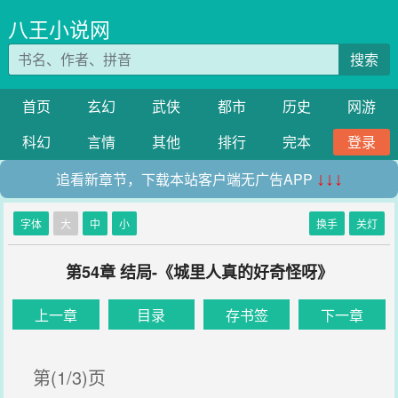
八王小说网
搜索
首页
玄幻
武侠
都市
历史
网游
科幻
言情
其他
排行
完本
登录
追看新章节，下载本站客户端无广告APP
↓↓↓
字体
大
中
小
换手
关灯
第54章 结局-《城里人真的好奇怪呀》
上一章
目录
存书签
下一章
第(1/3)页