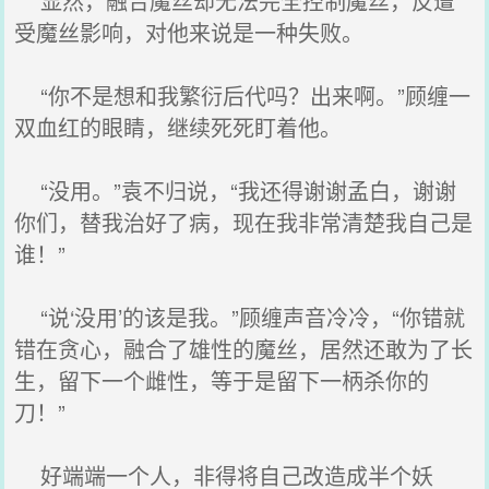
显然，融合魔丝却无法完全控制魔丝，反遭
受魔丝影响，对他来说是一种失败。
“你不是想和我繁衍后代吗？出来啊。”顾缠一
双血红的眼睛，继续死死盯着他。
“没用。”袁不归说，“我还得谢谢孟白，谢谢
你们，替我治好了病，现在我非常清楚我自己是
谁！”
“说‘没用’的该是我。”顾缠声音冷冷，“你错就
错在贪心，融合了雄性的魔丝，居然还敢为了长
生，留下一个雌性，等于是留下一柄杀你的
刀！”
好端端一个人，非得将自己改造成半个妖