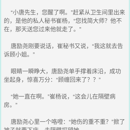
“小唐先生，您醒了啊。”赶紧从卫生间里出来
的，是他的私人秘书崔杨，“您找简大师？他不
在，那天送您过来他就走了。”
唐励尧刚要说话，崔秘书又说，“我这就去告
诉顾小姐。”
眼睛一瞬睁大，唐励尧单手撑着床沿，成功
坐起身，惊喜万分：“顾缠回来了？？”
“她一直在啊。”崔杨说，“这会儿在隔壁病
房。”
唐励尧心里一个咯噔：“她伤的重不重？”掀了
被子就要下床，去隔壁探望她。