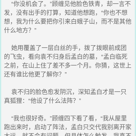
“你没机会了。”顾缠见他脸色铁青，却一言不
发，没有出手的打算，知道他想跑，“你也不想
想，我为什么要把你引来白蛾子山，而不是其他
什么地方？”
她用覆盖了一层白丝的手，拨了拨眼前成团
的飞虫，看向袁不归身后孟白的墓，“孟白临死
之前，在山上住了差不多一个月。你猜，这世上
还有谁比他更了解你？”
袁不归的脸色愈发阴沉，深知孟白才是一只
真狐狸：“他设了什么法阵？”
“我也很好奇。”顾缠四下看了看，“我从屋里
跑出来时，启动了阵法，孟白只交代我别离开家
太远，就不会有问题，但具体怎么触发，我真不