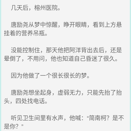
几天后，榕州医院。
唐励尧从梦中惊醒，睁开眼睛，看到上方悬
挂着的营养吊瓶。
没能控制住，那天他把阿洋背出去后，还是
晕倒了，不用问，他也知道自己昏迷了很久。
因为他做了一个很长很长的梦。
唐励尧想坐起身，虚弱无力，只能先抬了抬
头，四处找电话。
听见卫生间里有水声，他喊：“简南柯？是不
是你？”