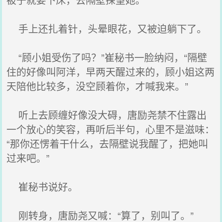
手上还扎着针，头晕眼花，又被迫躺下了。
“顾小姐受伤了吗？”崔秘书一脸纳闷，“隔壁
住的好像叫阿洋，早两天醒过来的，顾小姐这两
天陪他比较多，没空顾着你，才喊我来。”
听上去顾缠好像没大碍，唐励尧禁不住露出
一个放心的笑容，再听后半句，心里不是滋味：
“那你还愣着干什么，去隔壁说我醒了，把她叫
过来吧。”
崔秘书说好。
刚转身，唐励尧又喊：“算了，别叫了。”