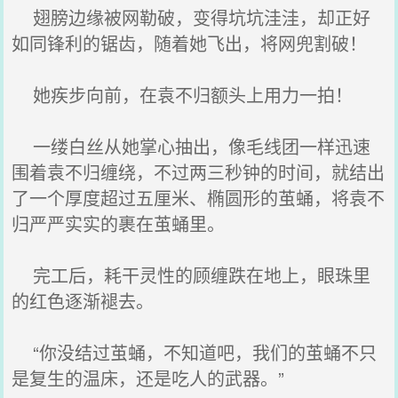
翅膀边缘被网勒破，变得坑坑洼洼，却正好
如同锋利的锯齿，随着她飞出，将网兜割破！
她疾步向前，在袁不归额头上用力一拍！
一缕白丝从她掌心抽出，像毛线团一样迅速
围着袁不归缠绕，不过两三秒钟的时间，就结出
了一个厚度超过五厘米、椭圆形的茧蛹，将袁不
归严严实实的裹在茧蛹里。
完工后，耗干灵性的顾缠跌在地上，眼珠里
的红色逐渐褪去。
“你没结过茧蛹，不知道吧，我们的茧蛹不只
是复生的温床，还是吃人的武器。”