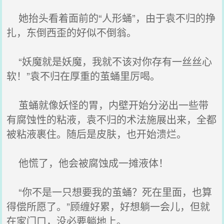
她抬头看着面前的“人形蛹”，由于袁不归的挣
扎，东倒西歪的好似不倒翁。
“妖魔就是妖魔，我就不该对你存有一丝丝心
软！”袁不归在厚重的茧蛹里厉喝。
茧蛹就像妖怪的胃，内壁开始分泌出一些带
有腐蚀性的粘液，袁不归的术法施展出来，全都
被粘液裹住。随后是皮肤，也开始溃烂。
他慌了，他会被腐蚀成一摊液体！
“你不是一只想要我的茧蛹？死在里面，也算
得偿所愿了。”顾缠好累，好想躺一会儿，但就
在家门口，没必要躺地上。