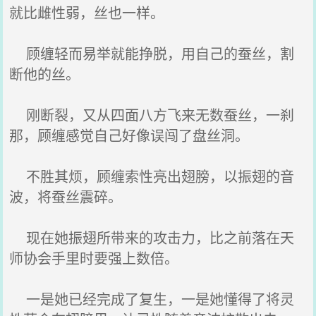
就比雌性弱，丝也一样。
顾缠轻而易举就能挣脱，用自己的蚕丝，割
断他的丝。
刚断裂，又从四面八方飞来无数蚕丝，一刹
那，顾缠感觉自己好像误闯了盘丝洞。
不胜其烦，顾缠索性亮出翅膀，以振翅的音
波，将蚕丝震碎。
现在她振翅所带来的攻击力，比之前落在天
师协会手里时要强上数倍。
一是她已经完成了复生，一是她懂得了将灵