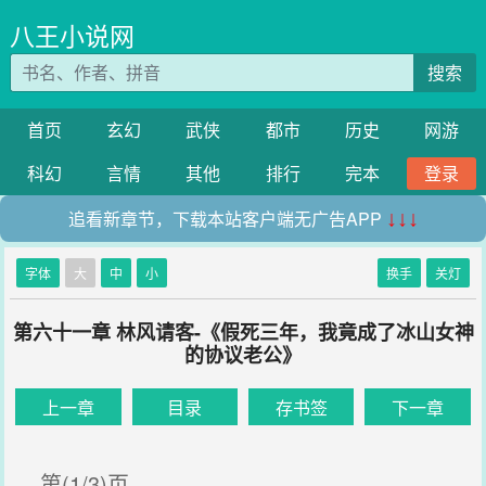
八王小说网
搜索
首页
玄幻
武侠
都市
历史
网游
科幻
言情
其他
排行
完本
登录
追看新章节，下载本站客户端无广告APP
↓↓↓
字体
大
中
小
换手
关灯
第六十一章 林风请客-《假死三年，我竟成了冰山女神
的协议老公》
上一章
目录
存书签
下一章
第(1/3)页