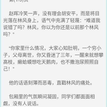
赵晖冷笑一声，没有理会胡安平，而是将目
光落在林风身上，语气中充满了轻蔑：“难道我
说错了吗？林风，你以为你还是以前那个林风
吗？”
“你家里什么情况，大家心知肚明，一个穷小
子，父母离世，你又昏迷了三年，一醒来就想攀
高枝，癞蛤蟆想吃天鹅肉，也不撒泡尿照照自
己！”
他的话语刻薄而恶毒，直戳林风的痛处。
包厢里的气氛瞬间凝固，同学们都面面相
觑，没有人说话。