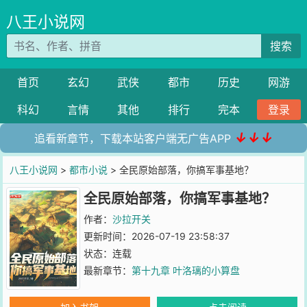
八王小说网
搜索
首页
玄幻
武侠
都市
历史
网游
科幻
言情
其他
排行
完本
登录
↓↓↓
追看新章节，下载本站客户端无广告APP
八王小说网
>
都市小说
> 全民原始部落，你搞军事基地？
全民原始部落，你搞军事基地？
作者：
沙拉开关
更新时间：2026-07-19 23:58:37
状态：连载
最新章节：
第十九章 叶洛璃的小算盘