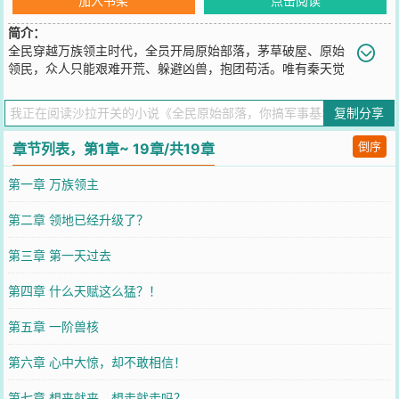
加入书架
点击阅读
简介：
全民穿越万族领主时代，全员开局原始部落，茅草破屋、原始
领民，众人只能艰难开荒、躲避凶兽，抱团苟活。唯有秦天觉
醒全服唯一SSS级无限进化天赋，万物皆可进化！新手随机进化，木
箭塔直接蜕变为A级穿云狙击塔！三公里自动锁敌、秒杀凶兽，无敌防
复制分享
御拉满。普通农具进阶神级工具，资源采集、寻矿探宝远超常人。当
全网领主还在为资源拼死争夺、被凶兽追杀时，秦天速冲全服首个二
倒序
章节列表，第1章~ 19章/共19章
级领地，解锁逆天时光耕地，断层碾压所有玩家！无限进化一路拉
满，原始村落蜕变为超级军事基地。面对万族强敌与各路领主，秦天
第一章 万族领主
淡然俯瞰全场：“你们玩原始部落，我直接开启军备时代！”
您要是觉得《
全民原始部落，你搞军事基地？
》还不错的话请不要忘
第二章 领地已经升级了？
记向您QQ群和微博微信里的朋友推荐哦！
第三章 第一天过去
第四章 什么天赋这么猛？！
第五章 一阶兽核
第六章 心中大惊，却不敢相信！
第七章 想来就来，想走就走吗？