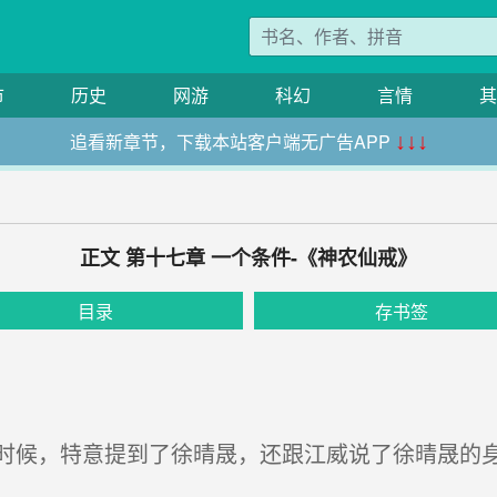
市
历史
网游
科幻
言情
其
追看新章节，下载本站客户端无广告APP
↓↓↓
正文 第十七章 一个条件-《神农仙戒》
目录
存书签
候，特意提到了徐晴晟，还跟江威说了徐晴晟的身