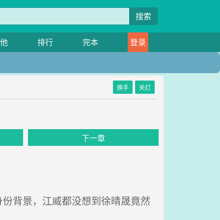
搜索
他
排行
完本
登录
换手
关灯
下一章
份背景，江威都没想到徐晴晟竟然