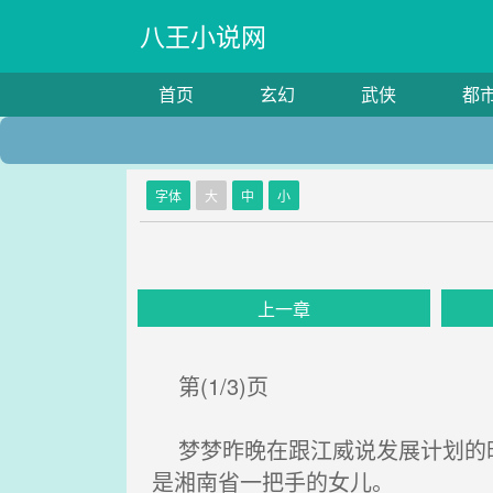
八王小说网
首页
玄幻
武侠
都
字体
大
中
小
上一章
第(1/3)页
梦梦昨晚在跟江威说发展计划的时
是湘南省一把手的女儿。