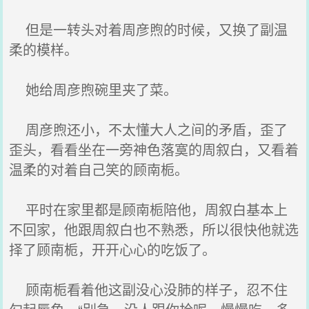
但是一转头对着周彦煦的时候，又换了副温
柔的模样。
她给周彦煦碗里夹了菜。
周彦煦还小，不太懂大人之间的矛盾，歪了
歪头，看看坐在一旁神色落寞的周叙白，又看着
温柔的对着自己笑的顾南栀。
平时在家里都是顾南栀陪他，周叙白基本上
不回家，他跟周叙白也不熟悉，所以很快他就选
择了顾南栀，开开心心的吃饭了。
顾南栀看着他这副没心没肺的样子，忍不住