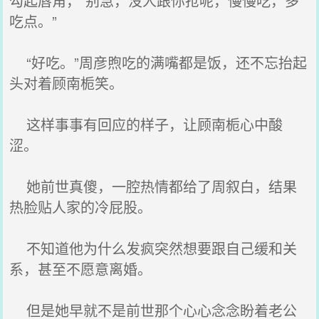
勾起唇角，“别急，没人跟你抢呢，慢慢吃，多
吃点。”
“好吃。”周彦煦吃的满嘴都是饭，还不忘抬起
头对着顾南栀笑。
这样事事有回应的样子，让顾南栀心中酸
涩。
她前世真傻，一腔热情都给了周叙白，结果
热脸贴人家的冷屁股。
不知道他为什么发疯突然想要跟自己缓和关
系，甚至不愿意离婚。
但是她早就不是前世那个心心念念盼着老公