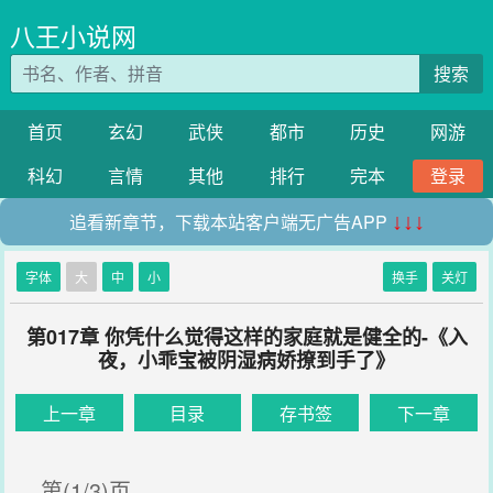
八王小说网
搜索
首页
玄幻
武侠
都市
历史
网游
科幻
言情
其他
排行
完本
登录
追看新章节，下载本站客户端无广告APP
↓↓↓
字体
大
中
小
换手
关灯
第017章 你凭什么觉得这样的家庭就是健全的-《入
夜，小乖宝被阴湿病娇撩到手了》
上一章
目录
存书签
下一章
第(1/3)页