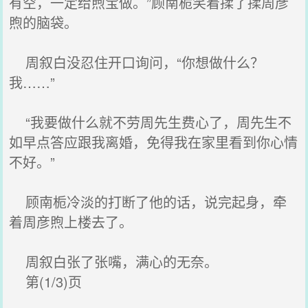
有空，一定给煦宝做。”顾南栀笑着揉了揉周彦
煦的脑袋。
周叙白没忍住开口询问，“你想做什么？
我……”
“我要做什么就不劳周先生费心了，周先生不
如早点答应跟我离婚，免得我在家里看到你心情
不好。”
顾南栀冷淡的打断了他的话，说完起身，牵
着周彦煦上楼去了。
周叙白张了张嘴，满心的无奈。
第(1/3)页