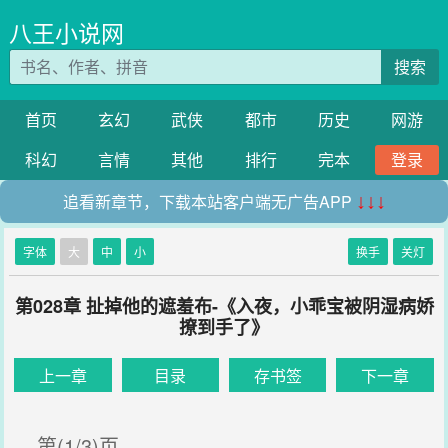
八王小说网
搜索
首页
玄幻
武侠
都市
历史
网游
科幻
言情
其他
排行
完本
登录
追看新章节，下载本站客户端无广告APP
↓↓↓
字体
大
中
小
换手
关灯
第028章 扯掉他的遮羞布-《入夜，小乖宝被阴湿病娇
撩到手了》
上一章
目录
存书签
下一章
第(1/3)页