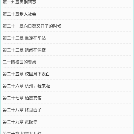
第十九章再别阿英
第二十章步入社会
第二十一章向日葵又开了的时候
第二十二章 重逢在车站
第二十三章 嬉闹在深夜
二十四校园的餐桌
第二十五章 校园月下表白
第二十六章 杭州，我来啦
第二十七章 栖霞宾馆
第二十八章 终见西子
第二十九章 灵隐寺
第三十章 初尝女儿红