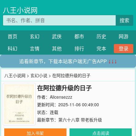
八王小说网
搜索
首页
玄幻
武侠
都市
历史
网游
科幻
言情
其他
排行
完本
登录
追看新章节，下载本站客户端无广告APP
↓↓↓
八王小说网
>
玄幻小说
> 在阿拉德升级的日子
在阿拉德升级的日子
作者：
Alicensezzz
更新时间：2025-11-06 00:49:00
状态：连载
最新章节：
第六十八章 带老板升级
加入书架
点击阅读