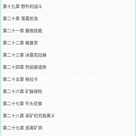
第十九章 野外的战斗
第二十章 落雷凯洛
第二十一章 磨炼技能
第二十二章 被悬赏
第二十三章 冰霜克拉赫
第二十四章 烈焰彼诺修
第二十五章 格拉卡
第二十六章 矿脉探险
第二十七章 牛头巨兽
第二十八章 采矿的究极奥义
第二十九章 逃离矿洞