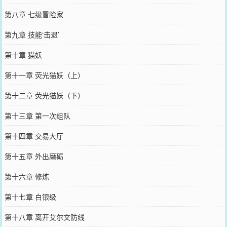
第八章 七级冒险家
第九章 技能‘击退’
第十章 猫妖
第十一章 荧光猫妖（上）
第十二章 荧光猫妖（下）
第十三章 第一次组队
第十四章 交易大厅
第十五章 外出磨砺
第十六章 修炼
第十七章 白银级
第十八章 离开艾尔文防线