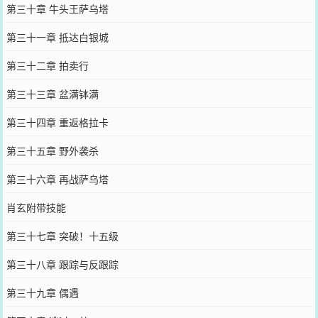
第三十章 牛头王萨乌塔
第三十一章 抵达白银城
第三十二章 拍卖行
第三十三章 盆满钵满
第三十四章 重返格拉卡
第三十五章 野外袭杀
第三十六章 再战萨乌塔
肖玄附带技能
第三十七章 突破！十五级
第三十八章 跟踪与反跟踪
第三十九章 偶遇