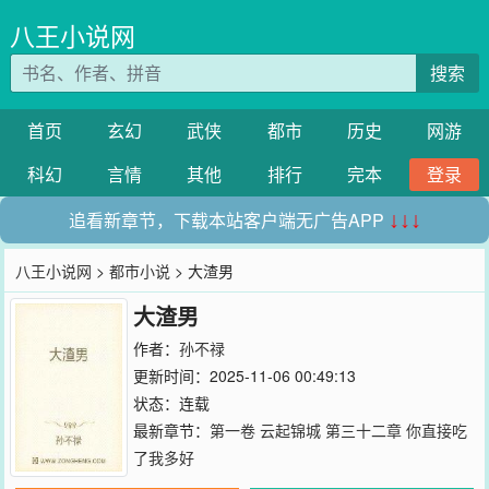
八王小说网
搜索
首页
玄幻
武侠
都市
历史
网游
科幻
言情
其他
排行
完本
登录
追看新章节，下载本站客户端无广告APP
↓↓↓
八王小说网
>
都市小说
> 大渣男
大渣男
作者：
孙不禄
更新时间：2025-11-06 00:49:13
状态：连载
最新章节：
第一卷 云起锦城 第三十二章 你直接吃
了我多好