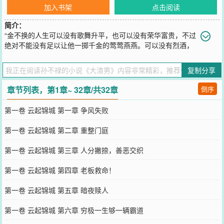
加入书架
点击阅读
简介：
“金不换的人生可以没有歌舞升平，也可以没有荣华富贵，不过
绝对不能没有足以让他一掷千金的莺莺燕燕。可以没有烈酒，
香烟足矣，但是绝对不能没有美人！”人性是复杂且多变的，如果单单
用渣男两个字来概括未免太过片面……不过你若偏说我是渣......男，
复制分享
那我也认！就做个史无前例的大渣男又有何不可！【展开】【收起】
您要是觉得《
大渣男
》还不错的话请不要忘记向您QQ群和微博微信里
章节列表，第1章~ 32章/共32章
倒序
的朋友推荐哦！
第一卷 云起锦城 第一章 争风失败
第一卷 云起锦城 第二章 重整门庭
第一卷 云起锦城 第三章 人分撇捺，善恶交织
第一卷 云起锦城 第四章 老板救命！
第一卷 云起锦城 第五章 暗夜赎人
第一卷 云起锦城 第六章 穷极一生够一辆霸道