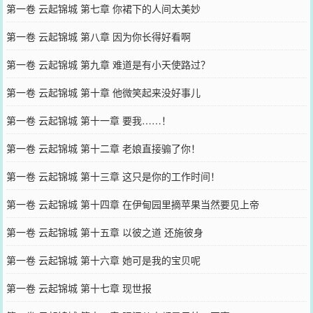
第一卷 云起锦城 第七章 你裙下的人间太美妙
第一卷 云起锦城 第八章 因为你长得好看啊
第一卷 云起锦城 第九章 难道是有小天使路过？
第一卷 云起锦城 第十章 他微笑起来没好事儿
第一卷 云起锦城 第十一章 要我……！
第一卷 云起锦城 第十二章 老娘直接骟了你！
第一卷 云起锦城 第十三章 这只是你的工作时间！
第一卷 云起锦城 第十四章 在伊甸园里摘苹果当然要见上帝
第一卷 云起锦城 第十五章 以彼之道 还施彼身
第一卷 云起锦城 第十六章 她可是我的宝贝呢
第一卷 云起锦城 第十七章 现世报