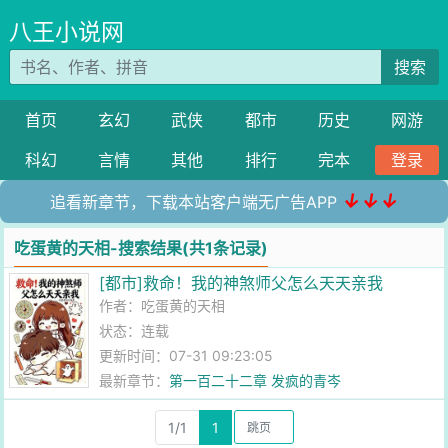
八王小说网
搜索
首页
玄幻
武侠
都市
历史
网游
科幻
言情
其他
排行
完本
登录
↓↓↓
追看新章节，下载本站客户端无广告APP
吃蛋黄的天相-搜索结果(共1条记录)
[都市]救命！我的神煞师父怎么天天亲我
作者：
吃蛋黄的天相
状态：连载
更新时间：07-31 09:23:05
最新章节：
第一百二十二章 发疯的青岑
1/1
1