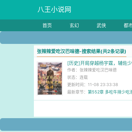
八王小说网
首页
玄幻
武侠
都
张辣辣爱吃汉巴味德-搜索结果(共2条记录)
[历史]开局穿越杨宇霆，辅佐
作者：
张辣辣爱吃汉巴味德
状态：连载
更新时间：11-08 23:33:38
最新章节：
第552章 多吃牛排少吃