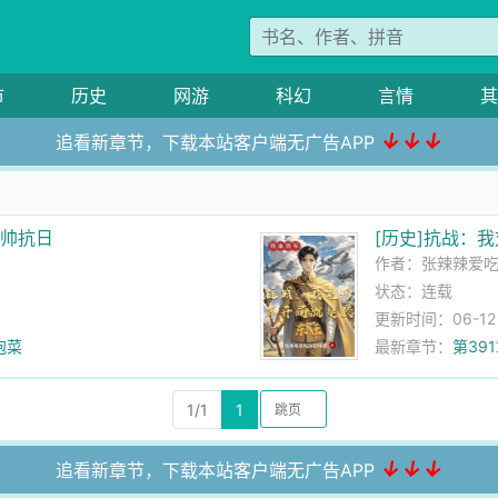
市
历史
网游
科幻
言情
其
↓↓↓
追看新章节，下载本站客户端无广告APP
少帅抗日
[历史]抗战：
作者：
张辣辣爱
状态：连载
更新时间：06-12 1
泡菜
最新章节：
第39
1/1
1
↓↓↓
追看新章节，下载本站客户端无广告APP