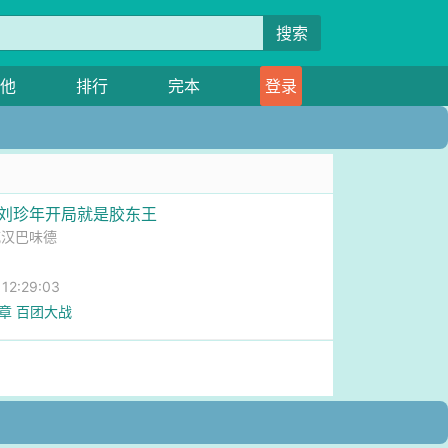
搜索
他
排行
完本
登录
我刘珍年开局就是胶东王
吃汉巴味德
2:29:03
1章 百团大战