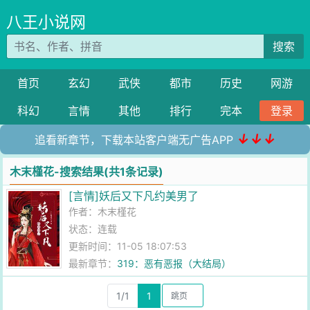
八王小说网
搜索
首页
玄幻
武侠
都市
历史
网游
科幻
言情
其他
排行
完本
登录
↓↓↓
追看新章节，下载本站客户端无广告APP
木末槿花-搜索结果(共1条记录)
[言情]妖后又下凡约美男了
作者：
木末槿花
状态：连载
更新时间：11-05 18:07:53
最新章节：
319：恶有恶报（大结局）
1/1
1