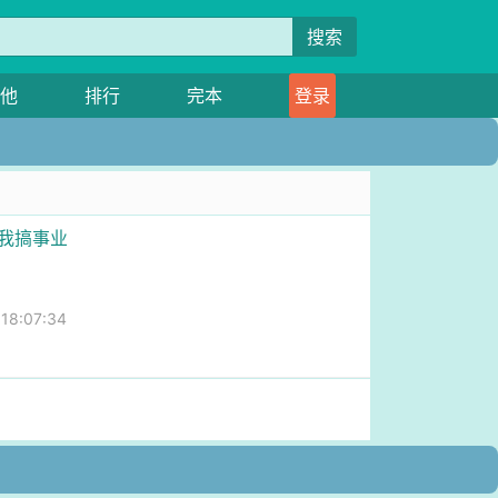
搜索
他
排行
完本
登录
扰我搞事业
8:07:34