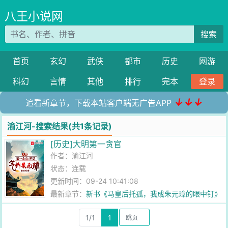
八王小说网
搜索
首页
玄幻
武侠
都市
历史
网游
科幻
言情
其他
排行
完本
登录
↓↓↓
追看新章节，下载本站客户端无广告APP
渝江河-搜索结果(共1条记录)
[历史]大明第一贪官
作者：
渝江河
状态：连载
更新时间：09-24 10:41:08
最新章节：
新书《马皇后托孤，我成朱元璋的眼中钉》
已发布！
1/1
1