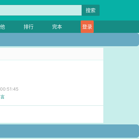
搜索
他
排行
完本
登录
0:51:45
感言