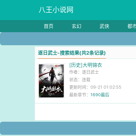
八王小说网
首页
玄幻
武侠
都
逐日武士-搜索结果(共2条记录)
[历史]大明锦衣
作者：
逐日武士
状态：连载
更新时间：09-21 01:02:55
最新章节：
1690最后