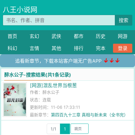
八王小说网
搜索
首页
玄幻
武侠
都市
历史
网游
科幻
言情
其他
排行
完本
登录
↓↓↓
追看新章节，下载本站客户端无广告APP
醉水公子-搜索结果(共1条记录)
[网游]混乱世界当根葱
作者：
醉水公子
状态：连载
更新时间：11-06 17:33:11
最新章节：
第四百九十三章 真相与新未来（全书完）
1/1
1