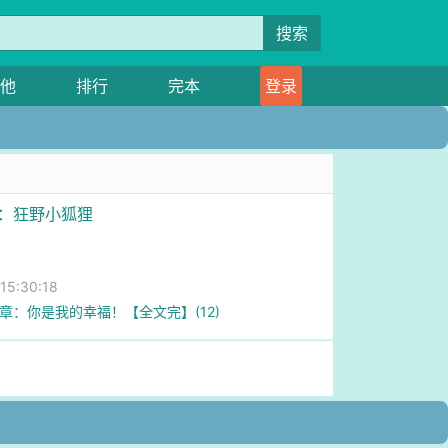
搜索
他
排行
完本
登录
尊：狂野小狐狸
5:30:18
3章：你是我的幸福！【全文完】(12)