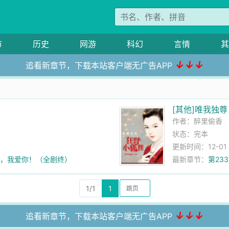
市
历史
网游
科幻
言情
其
↓↓↓
追看新章节，下载本站客户端无广告APP
[其他]唯我独
作者：
醉里偷香
状态：完本
更新时间：12-01 1
婆，我爱你！（全剧终）
最新章节：
第23
1/1
1
↓↓↓
追看新章节，下载本站客户端无广告APP