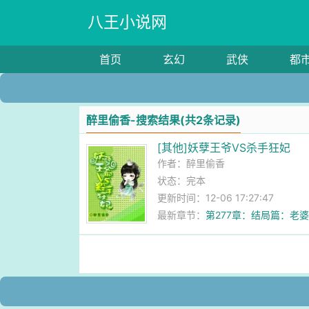
八王小说网
首页
玄幻
武侠
都
醉里偷香-搜索结果(共2条记录)
[其他]妖孽王爷VS杀手狂妃
作者：
醉里偷香
状态：完本
更新时间：12-06 17:27:47
最新章节：
第277章：结局篇：老