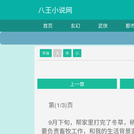
八王小说网
首页
玄幻
武侠
都
字体
大
中
小
上一章
第(1/3)页
9月下旬，帮家里打完了冬草，稍
要负责畜牧工作，和我的生活背景