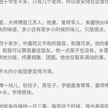
于学生不多，只有几个老师，所以就安排在这里住
，大师傅是江苏人，姓姜，复转军人，来疆快20
来的味道，多少还有家乡小时候的味儿，只是很淡
十来岁，中庸而又平和的面容，和蔼可亲。他的妻
，和我可以算是最佳饭友。他一点架子也没有，乡
两地分居，终要相聚、团圆。他也在联系调动的事
不大的小饭馆更显得冷清。
一块儿，包铰子，蒸包子，学做面食等等，姜师傅
乡长，学得很快。
就亲自操持一日三餐。每到这个时候，我也表现得