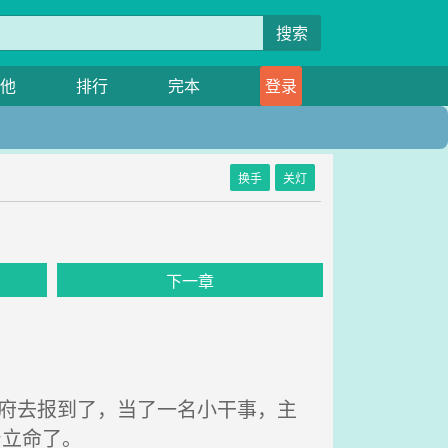
搜索
他
排行
完本
登录
换手
关灯
下一章
府去报到了，当了一名小干事，主
身立命了。