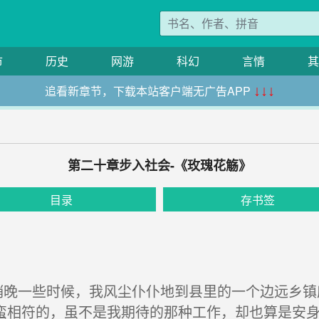
市
历史
网游
科幻
言情
其
追看新章节，下载本站客户端无广告APP
↓↓↓
第二十章步入社会-《玫瑰花觞》
目录
存书签
晚一些时候，我风尘仆仆地到县里的一个边远乡镇
蛮相符的，虽不是我期待的那种工作，却也算是安