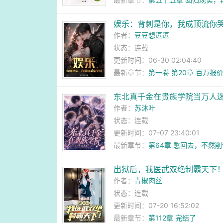
娱乐：背刺是你，我成顶流你
作者：
豆豆想逗逗
状态：连载
更新时间：06-30 02:04:40
最新章节：
第一卷 第20章 百万
东北真千金在贵族学院当万人
作者：
苏沐叶
状态：连载
更新时间：07-07 23:40:01
最新章节：
第64章 憋回去，不然
出狱后，我医武双绝制霸天下
作者：
青椒肉丝
状态：连载
更新时间：07-20 16:52:02
最新章节：
第112章 完结了