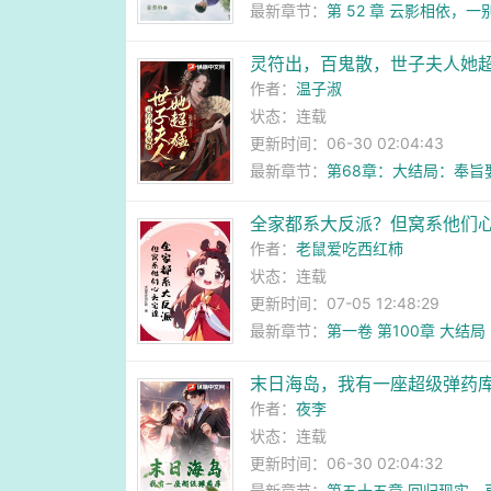
最新章节：
第 52 章 云影相依，
灵符出，百鬼散，世子夫人她
作者：
温子淑
状态：连载
更新时间：06-30 02:04:43
最新章节：
第68章：大结局：奉旨
全家都系大反派？但窝系他们
作者：
老鼠爱吃西红柿
状态：连载
更新时间：07-05 12:48:29
最新章节：
第一卷 第100章 大结局
末日海岛，我有一座超级弹药
作者：
夜李
状态：连载
更新时间：06-30 02:04:32
最新章节：
第五十五章 回归现实，