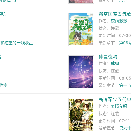
哭啥
搬空国库去流
作者：
夜雨緲緲
状态：连载
更新时间：07-30 1
报价和绝望的一线歌星
最新章节：
第98
迷
仲夏夜吻
作者：
肆媚
状态：连载
更新时间：08-05 
削你奥
最新章节：
第一百
！
高冷军少五代
作者：
夏晴允呀
状态：连载
更新时间：07-11 2
最新章节：
第六十