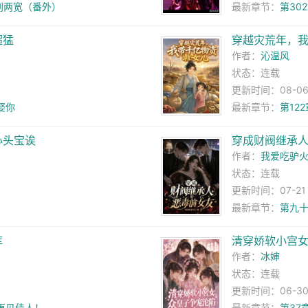
一别两宽（番外）
最新章节：
第30
超猛
穿越灾荒年，
作者：
沁温风
状态：连载
更新时间：08-06 0
娶你
最新章节：
第12
心头宝诶
穿成财阀继承
作者：
我爱吃驴
状态：连载
更新时间：07-21 1
最新章节：
第九十
库
清穿娇软小宫
作者：
冰婶
状态：连载
更新时间：06-30 
再见佳人！
最新章节：
第37